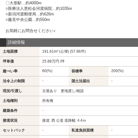
〇大形駅…約4000m
○医療法人恵松会河渡病院…約1035m
○新潟河渡郵便局…約626m
○藤見中央公園…約550m
お気軽にお問合せください♪
詳細情報
土地面積
191.61m² (公簿) (57.96坪)
坪単価
25.88万円 /坪
60(%)
200(%)
建ぺい率
容積率
-
-
法令上の制限
国土法届出
現況/引渡し
古屋あり 更地渡し/相談
土地権利
所有権
-
建築条件
接道状況
接道: 西 公道 道路幅: 4.4ｍ
-
-
セットバック
私道負担面積