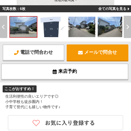
現地外観写真 -
写真枚数：6枚
全ての写真を見る
電話で問合わせ
メールで問合せ
来店予約
ここがおすすめ！
生活利便性の良いエリアです◎
小中学校も徒歩圏内！
子育て世代にも嬉しい物件です♪