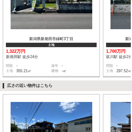
新潟県新発田市緑町3丁目
新
土地
1,322万円
1,700万円
新発田駅 徒歩24分
荻川駅 徒歩2
-
-
-
間取
築年
間取
土地
355.21㎡
建物
-㎡
土地
297.52㎡
広さの近い物件はこちら