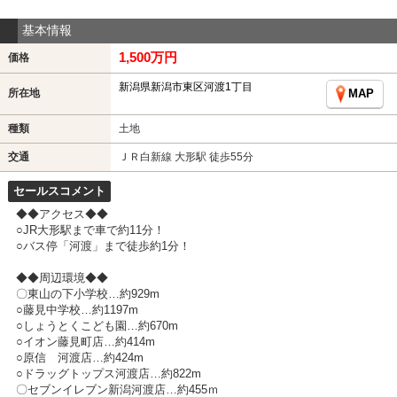
基本情報
1,500万円
価格
新潟県新潟市東区河渡1丁目
所在地
MAP
種類
土地
交通
ＪＲ白新線 大形駅 徒歩55分
セールスコメント
◆◆アクセス◆◆
○JR大形駅まで車で約11分！
○バス停「河渡」まで徒歩約1分！
◆◆周辺環境◆◆
〇東山の下小学校…約929m
○藤見中学校…約1197m
○しょうとくこども園…約670m
○イオン藤見町店…約414m
○原信 河渡店…約424m
○ドラッグトップス河渡店…約822m
〇セブンイレブン新潟河渡店…約455ｍ