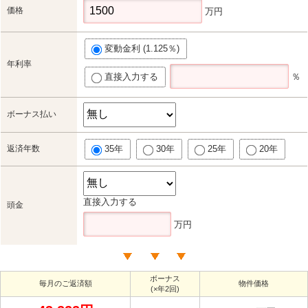
価格
万円
変動金利 (1.125％)
年利率
直接入力する
％
ボーナス払い
返済年数
35年
30年
25年
20年
直接入力する
頭金
万円
ボーナス
毎月のご返済額
物件価格
(×年2回)