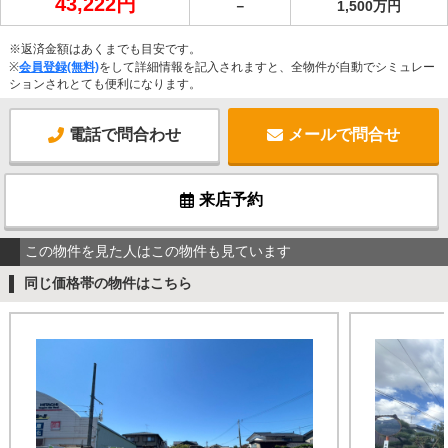
43,222円
－
1,500万円
※返済金額はあくまでも目安です。
※
会員登録(無料)
をして詳細情報を記入されますと、全物件が自動でシミュレー
ションされとても便利になります。
電話で問合わせ
メールで問合せ
来店予約
この物件を見た人はこの物件も見ています
同じ価格帯の物件はこちら