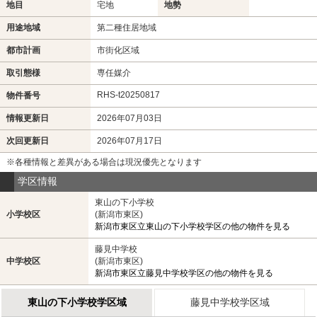
地目
宅地
地勢
用途地域
第二種住居地域
都市計画
市街化区域
取引態様
専任媒介
RHS-t20250817
物件番号
情報更新日
2026年07月03日
次回更新日
2026年07月17日
※各種情報と差異がある場合は現況優先となります
学区情報
東山の下小学校
小学校区
(新潟市東区)
新潟市東区立東山の下小学校学区の他の物件を見る
藤見中学校
中学校区
(新潟市東区)
新潟市東区立藤見中学校学区の他の物件を見る
東山の下小学校学区域
藤見中学校学区域