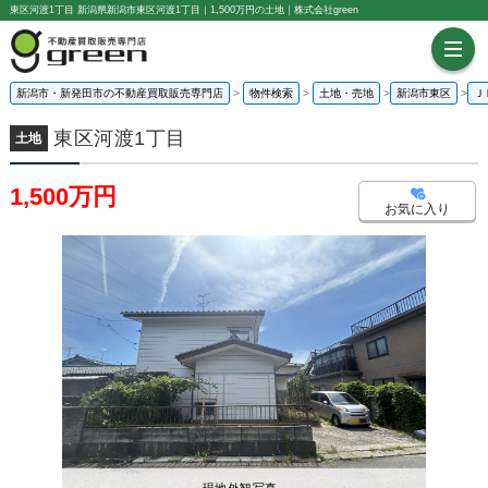
東区河渡1丁目 新潟県新潟市東区河渡1丁目｜1,500万円の土地｜株式会社green
新潟市・新発田市の不動産買取販売専門店
物件検索
土地・売地
新潟市東区
Ｊ
東区河渡1丁目
土地
1,500万円
お気に入り