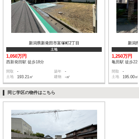
新潟県新発田市富塚町2丁目
新潟
土地
1,050万円
1,250万円
西新発田駅 徒歩18分
亀田駅 徒歩22
-
-
-
間取
築年
間取
土地
193.21㎡
建物
-㎡
土地
195.00㎡
同じ学区の物件はこちら