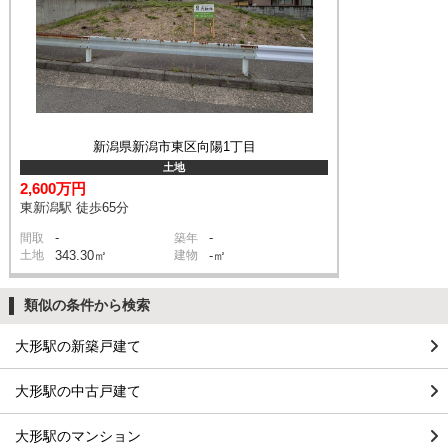
新潟県新潟市東区向陽1丁目
土地
2,600万円
東新潟駅 徒歩65分
-
-
間取
築年
土地
343.30㎡
建物
-㎡
類似の条件から検索
大形駅の新築戸建て
大形駅の中古戸建て
大形駅のマンション