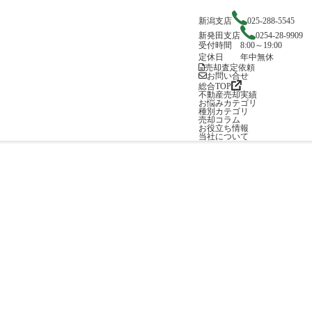
新潟支店
025-288-5545
新発田支店
0254-28-9909
受付時間 8:00～19:00
定休日 年中無休
売却査定依頼
お問い合せ
総合TOP
不動産売却実績
お悩みカテゴリ
種別カテゴリ
売却コラム
お役立ち情報
当社について