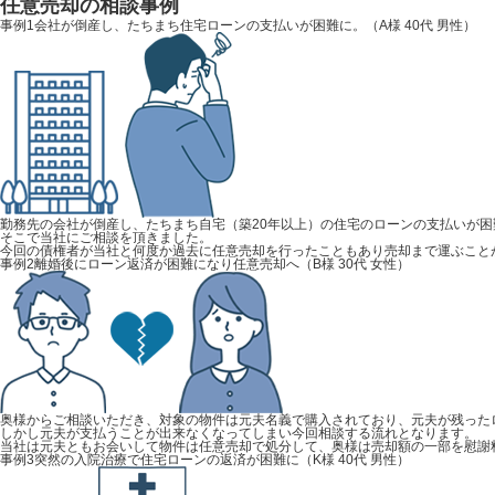
任意売却の相談事例
事例1
会社が倒産し、たちまち住宅ローンの支払いが困難に。
（A様 40代 男性）
勤務先の会社が倒産し、たちまち自宅（築20年以上）の住宅のローンの支払いが困
そこで当社にご相談を頂きました。
今回の債権者が当社と何度か過去に任意売却を行ったこともあり売却まで運ぶこと
事例2
離婚後にローン返済が困難になり任意売却へ
（B様 30代 女性）
奥様からご相談いただき、対象の物件は元夫名義で購入されており、元夫が残った
しかし元夫が支払うことが出来なくなってしまい今回相談する流れとなります。
当社は元夫ともお会いして物件は任意売却で処分して、奥様は売却額の一部を慰謝
事例3
突然の入院治療で住宅ローンの返済が困難に
（K様 40代 男性）