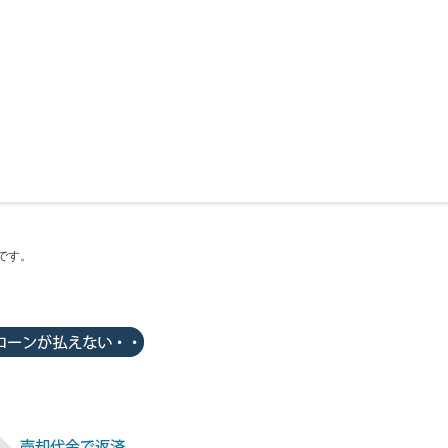
不動産売却の流れ
一戸建ての売却
任意売却
マンションの売却
仲介と買取の違い
買取り
売却時の諸費用
土地の売却
離婚
投資物件の売却
媒介契約の種類
住み替え
仲介手数料について
空き家
少しでも高く売るポイント
相続
業者の選び方
売却時に必要な書類
よくある質問
です。