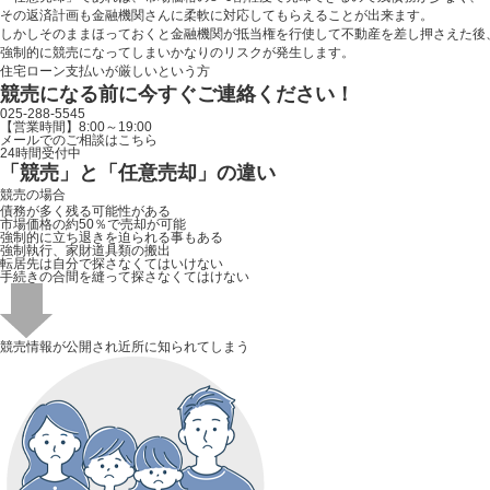
その返済計画も金融機関さんに柔軟に対応してもらえることが出来ます。
しかしそのままほっておくと金融機関が抵当権を行使して不動産を差し押さえた後
強制的に競売になってしまいかなりのリスクが発生します。
住宅ローン支払いが厳しいという方
競売になる前に今すぐご連絡ください！
025-288-5545
【営業時間】8:00～19:00
メールでのご相談はこちら
24時間受付中
「競売」と「任意売却」
の違い
競売の場合
債務が多く残る可能性がある
市場価格の約50％で売却が可能
強制的に立ち退きを迫られる事もある
強制執行、家財道具類の搬出
転居先は自分で探さなくてはいけない
手続きの合間を縫って探さなくてはけない
競売情報が公開され
近所に知られてしまう