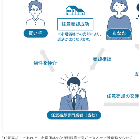
「任意売却」であれば、市場価格の8~9割程度で売却できるので残債務が少なく、