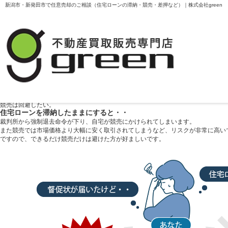
新潟市・新発田市で任意売却のご相談（住宅ローンの滞納・競売・差押など）｜株式会社green
住宅ローン返済が困難な方へ
任意売却という方法があります
お気軽にご相談下さい。
住宅ローン返済が
不安になってきた方
会社が倒産やリストラで減給・・
住宅ローンが払えなくなった。
病気or事故が理由で
住宅ローンが払えなくなってしまった。
離婚することになり
残った住宅ローンをどうしよう。
マンションの管理費や固定資産税など
税金等を滞納していて
督促状が届いた。
競売開始決定通知が来てしまったが、
競売は回避したい。
住宅ローンを
滞納したままにすると・・
裁判所から強制退去命令が下り、自宅が競売にかけられてしまいます。
また競売では市場価格より大幅に安く取引されてしまうなど、リスクが非常に高い
ですので、できるだけ競売だけは避けた方が好ましいです。