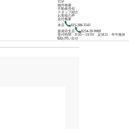
TOP
物件検索
不動産売却
スタッフ紹介
お客様の声
会社概要
本店
025-288-5545
新発田支店
0254-28-9909
受付時間 8:00～19:00 定休日 年中無休
お問い合せ