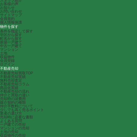
スタッフ紹介
お客様の声
お知らせ
お問い合わせ
サイトマップ
会員規約
個人情報保護
物件を探す
条件を指定して探す
学区から探す
町名から探す
新築一戸建て
中古一戸建て
マンション
土地
収益物件
会員登録
ログイン
不動産売却
不動産売却買取TOP
不動産売却実績
無料売却査定
不動産売却コラム
商品化実績
不動産売却の流れ
仲介と買取の違い
売却時の諸費用
媒介契約の種類
仲介手数料について
少しでも高く売るポイント
業者の選び方
売却時に必要な書類
よくある質問
一戸建ての売却
マンションの売却
土地の売却
収益物件の売却