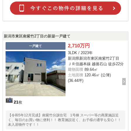
新潟市東区南紫竹2丁目の新築一戸建て
2,710万円
一戸建て
3LDK / 2023年
新潟県新潟市東区南紫竹2丁目
ＪＲ信越本線 越後石山 徒歩22分
建物面積
89.64㎡
土地面積
120.46㎡ (公簿)
(36.44坪)
21
枚
【令和5年12月完成】南紫竹分譲住宅 1号棟 スーパー等の商業施設近
く、毎日のお買い物に便利！！ 教育施設近く、お子様の通学も安心！！
未入居物件です！！