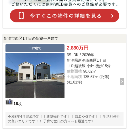
新潟市西区1丁目の新築一戸建て
2,880万円
一戸建て
3SLDK / 2026年
新潟県新潟市西区1丁目
ＪＲ越後線 小針 徒歩18分
建物面積
98.82㎡
土地面積
135.57㎡ (公簿)
(41.01坪)
18
枚
令和8年4月完成予定！！新築物件です！！ 3LDK+Sです！！ 生活利便性
の良いエリアです！！ 子育て世代の方々へも最適です♪