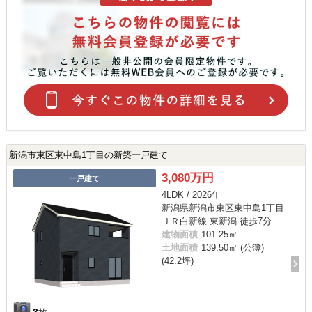
新潟市東区東中島1丁目の新築一戸建て
3,080万円
一戸建て
4LDK / 2026年
新潟県新潟市東区東中島1丁目
ＪＲ白新線 東新潟 徒歩7分
建物面積
101.25㎡
土地面積
139.50㎡ (公簿)
(42.2坪)
3