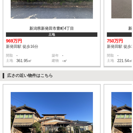
新潟県新発田市豊町4丁目
新
土地
969万円
750万円
新発田駅 徒歩16分
新発田駅 徒歩3
-
-
-
間取
築年
間取
土地
361.95㎡
建物
-㎡
土地
221.54㎡
広さの近い物件はこちら