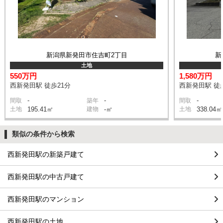
新潟県新発田市住吉町2丁目
新
土地
550万円
1,580万円
西新発田駅 徒歩21分
西新発田駅 徒
-
-
-
間取
築年
間取
土地
195.41㎡
建物
-㎡
土地
338.04㎡
類似の条件から検索
西新発田駅の新築戸建て
西新発田駅の中古戸建て
西新発田駅のマンション
西新発田駅の土地