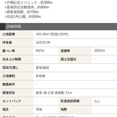
○片桐記念クリニック…約300m
○新発田住吉郵便局…約950m
○西新発田駅…約700m
○住吉1号公園…約550m
詳細情報
土地面積
165.29m² (実測) (50坪)
坪単価
18万円 /坪
60(%)
200(%)
建ぺい率
容積率
-
-
法令上の制限
国土法届出
現況/引渡し
更地/相談
土地権利
所有権
-
建築条件
接道状況
接道: 南 公道 道路幅: 12ｍ
セットバック
-
私道負担面積
なし
地目
宅地
地勢