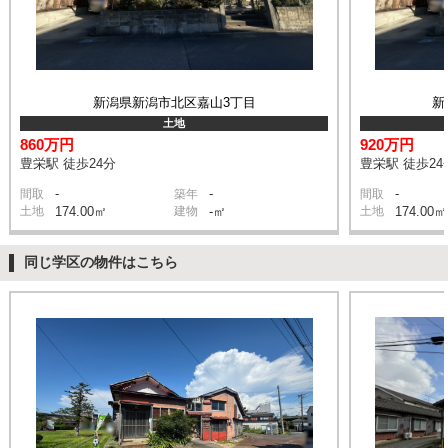
新潟県新潟市北区嘉山3丁目
新
土地
860万円
920万円
豊栄駅 徒歩24分
豊栄駅 徒歩24
-
-
-
間取
築年
間取
土地
174.00㎡
建物
-㎡
土地
174.00㎡
同じ学区の物件はこちら