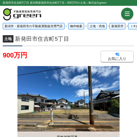
新発田市住吉町5丁目 新潟県新発田市住吉町5丁目｜900万円の土地｜株式会社green
新潟市・新発田市の不動産買取販売専門店
物件検索
土地・売地
新発田市
ＪＲ
新発田市住吉町5丁目
土地
900万円
お気に入り