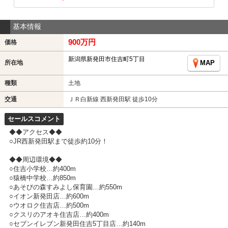
基本情報
900万円
価格
新潟県新発田市住吉町5丁目
所在地
MAP
種類
土地
交通
ＪＲ白新線 西新発田駅 徒歩10分
セールスコメント
◆◆アクセス◆◆
○JR西新発田駅まで徒歩約10分！
◆◆周辺環境◆◆
○住吉小学校…約400m
○猿橋中学校…約850m
○あそびの森すみよし保育園…約550m
○イオン新発田店…約600m
○ウオロク住吉店…約500m
○クスリのアオキ住吉店…約400m
○セブンイレブン新発田住吉5丁目店…約140m