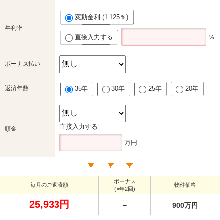
変動金利 (1.125％)
年利率
直接入力する
％
ボーナス払い
返済年数
35年
30年
25年
20年
直接入力する
頭金
万円
ボーナス
毎月のご返済額
物件価格
(×年2回)
25,933円
－
900万円