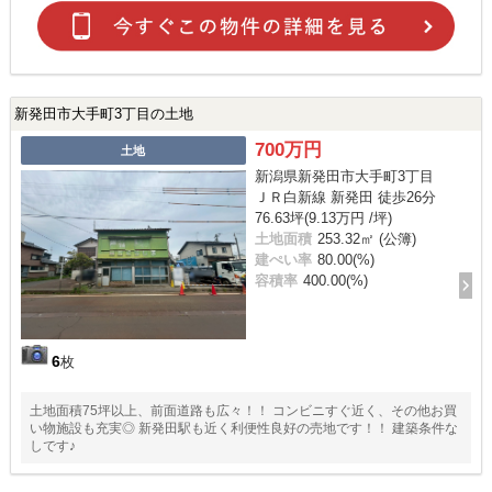
新発田市大手町3丁目の土地
700万円
土地
新潟県新発田市大手町3丁目
ＪＲ白新線 新発田 徒歩26分
76.63坪(9.13万円 /坪)
土地面積
253.32㎡ (公簿)
建ぺい率
80.00(%)
容積率
400.00(%)
6
枚
土地面積75坪以上、前面道路も広々！！ コンビニすぐ近く、その他お買
い物施設も充実◎ 新発田駅も近く利便性良好の売地です！！ 建築条件な
しです♪