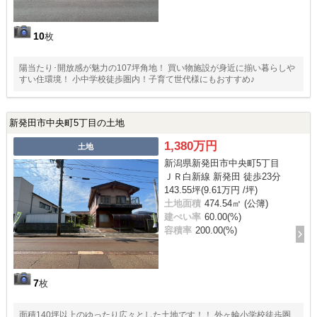
10
枚
陽当たり･開放感が魅力の107坪角地！ 買い物施設が身近に揃い暮らしや
すい住環境！ 小中学校徒歩圏内！子育て世代様にもおすすめ♪
新発田市中央町5丁目の土地
1,380万円
土地
新潟県新発田市中央町5丁目
ＪＲ白新線 新発田 徒歩23分
143.55坪(9.61万円 /坪)
土地面積
474.54㎡ (公簿)
建ぺい率
60.00(%)
容積率
200.00(%)
7
枚
面積140坪以上のゆったり広々とした土地です！！ 外ヶ輪小学校徒歩圏