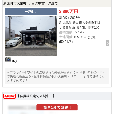
新発田市大栄町5丁目の中古一戸建て
2,880万円
一戸建て
3LDK / 2023年
新潟県新発田市大栄町5丁目
ＪＲ白新線 新発田 徒歩16分
建物面積
89.19㎡
土地面積
165.98㎡ (公簿)
(50.21坪)
9
枚
～ブラック×ホワイトの洗練された外観が目を引く～ 令和5年築の3LDK
で快適な新生活を♪ 生活利便性の良い大栄町エリア！！ 子育て世帯にも
おすすめです！！
【会員様限定で公開中！】
会員限定