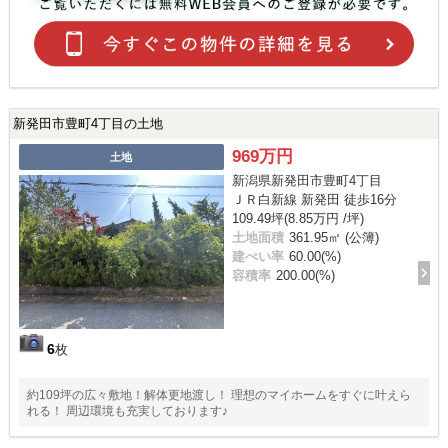
新発田市豊町4丁目の土地
969万円
土地
新潟県新発田市豊町4丁目
ＪＲ白新線 新発田 徒歩16分
109.49坪(8.85万円 /坪)
土地面積
361.95㎡ (公簿)
建ぺい率
60.00(%)
容積率
200.00(%)
6
枚
約109坪の広々敷地！解体更地渡し！ 理想のマイホームをすぐに叶えら
れる！ 周辺環境も充実しております♪