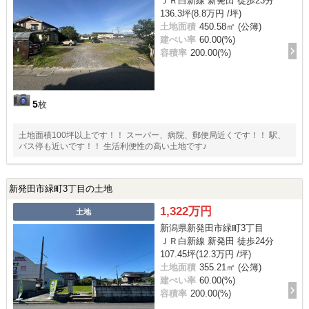
ＪＲ白新線 新発田 徒歩23分
136.3坪(8.8万円 /坪)
土地面積
450.58㎡ (公簿)
建ぺい率
60.00(%)
容積率
200.00(%)
5
枚
土地面積100坪以上です！！ スーパー、病院、郵便局近くです！！ 駅、
バス停も近いです！！ 生活利便性の高い土地です♪
新発田市緑町3丁目の土地
1,322万円
土地
新潟県新発田市緑町3丁目
ＪＲ白新線 新発田 徒歩24分
107.45坪(12.3万円 /坪)
土地面積
355.21㎡ (公簿)
建ぺい率
60.00(%)
容積率
200.00(%)