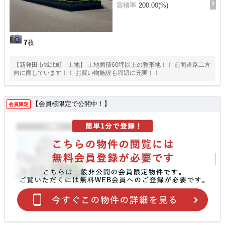
容積率
200.00(%)
7
枚
【新発田市城北町 土地】 土地面積60坪以上の整形地！！ 前面道路二方
向に面しています！！ お買い物施設も周辺に充実！！
【会員様限定で公開中！】
会員限定