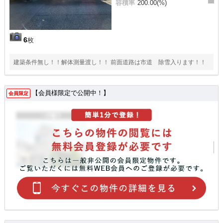
容積率
200.00(%)
6
枚
建築条件無し！！解体測量渡し！！ 前面道路は市道 除雪入ります！！
【会員様限定で公開中！】
会員限定