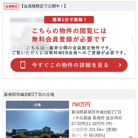
【会員様限定で公開中！】
会員限定
新発田市城北町2丁目の土地
750万円
土地
新潟県新発田市城北町2丁目
ＪＲ白新線 新発田 徒歩35分
67.02坪(11.19万円 /坪)
土地面積
221.54㎡ (実測)
建ぺい率
60.00(%)