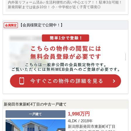
内外装リフォーム済み♪ 生活利便性の高い中心エリア！！ 駐車3台可能！
新発田駅までは徒歩10分！ 小・中学校が近く子育て環境◎
【会員様限定で公開中！】
会員限定
新発田市東新町4丁目の中古一戸建て
1,998万円
一戸建て
4LDK / 2018年
新潟県新発田市東新町4丁目