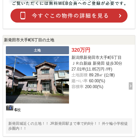
新発田市大手町6丁目の土地
320万円
土地
新潟県新発田市大手町6丁目
ＪＲ白新線 新発田 徒歩30分
27.01坪(11.85万円 /坪)
土地面積
89.28㎡ (公簿)
建ぺい率
60.00(%)
容積率
200.00(%)
6
枚
新発田城近くの土地！！ JR新発田駅まで車で約8分！！ 外ケ輪小学校徒
歩圏内！！