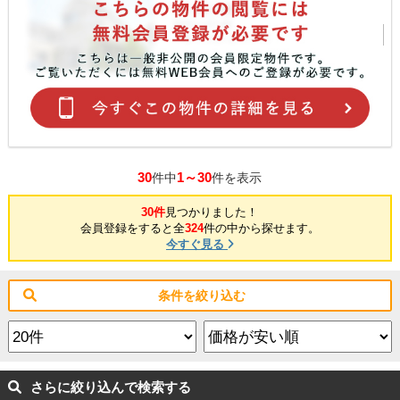
30
1～30
件中
件を表示
30件
見つかりました！
会員登録をすると全
324
件の中から探せます。
今すぐ見る
条件を絞り込む
さらに絞り込んで検索する