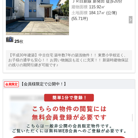
ＪＲ白新線 新発田 徒歩20分
建物面積
115.92㎡
土地面積
184.17㎡ (公簿)
(55.71坪)
25
枚
【平成30年建築】中古住宅 築年数7年の築浅物件！！ 東豊小学校近く、
お子様の通学も安心！！ お買い物施設も近くに充実！！ 新築時建物保証
の残りの期間引継ぎ可能です♪
【会員様限定で公開中！】
会員限定