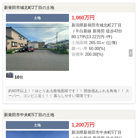
新発田市城北町2丁目の土地
1,060万円
土地
新潟県新発田市城北町2丁目
ＪＲ白新線 新発田 徒歩43分
80.17坪(13.22万円 /坪)
土地面積
265.01㎡ (公簿)
建ぺい率
60.00(%)
容積率
200.00(%)
10
枚
約80坪以上！！ゆとりある敷地面積です！！ 開放感あふれる角地！！ ス
ーパー、コンビニ近く！！ 暮らしやすい環境です♪
新発田市中央町5丁目の土地
1,200万円
土地
新潟県新発田市中央町5丁目