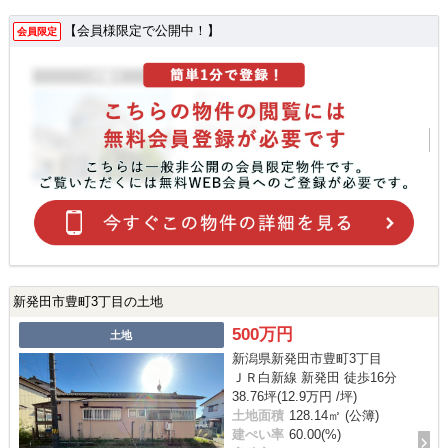
【会員様限定で公開中！】
会員限定
新発田市豊町3丁目の土地
500万円
土地
新潟県新発田市豊町3丁目
ＪＲ白新線 新発田 徒歩16分
38.76坪(12.9万円 /坪)
土地面積
128.14㎡ (公簿)
建ぺい率
60.00(%)