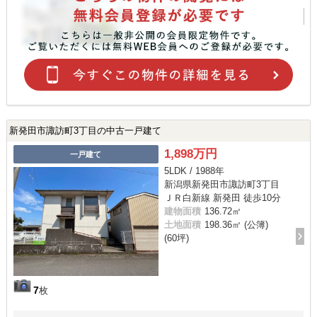
新発田市諏訪町3丁目の中古一戸建て
1,898万円
一戸建て
5LDK / 1988年
新潟県新発田市諏訪町3丁目
ＪＲ白新線 新発田 徒歩10分
建物面積
136.72㎡
土地面積
198.36㎡ (公簿)
(60坪)
7
枚