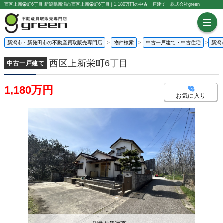
西区上新栄町6丁目 新潟県新潟市西区上新栄町6丁目｜1,180万円の中古一戸建て｜株式会社green
新潟市・新発田市の不動産買取販売専門店
物件検索
中古一戸建て・中古住宅
新潟
西区上新栄町6丁目
中古一戸建て
1,180万円
お気に入り