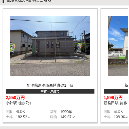
新潟県新潟市西区真砂1丁目
新
中古一戸建て
2,850万円
1,898万円
小針駅 徒歩7分
新発田駅 徒歩1
4LDK
5LDK
間取
築年
1999年
間取
土地
182.52㎡
建物
149.67㎡
土地
198.36㎡