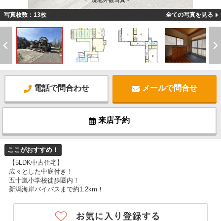
現地外観写真 -
写真枚数：13枚
全ての写真を見る
電話で問合わせ
メールで問合せ
来店予約
ここがおすすめ！
【5LDK中古住宅】
広々とした中庭付き！
五十嵐小学校徒歩圏内！
新潟海岸バイパスまで約1.2km！