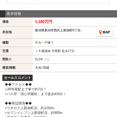
基本情報
1,180万円
価格
新潟県新潟市西区上新栄町6丁目
所在地
MAP
種類
中古一戸建て
交通
ＪＲ越後線 寺尾駅 徒歩27分
間取り
5LDK（-）
構造/階数
木造/-階建
セールスコメント
◆◆アクセス◆◆
○JR寺尾駅まで車で約7分！
○バス停「清心学園前」まで徒歩約6分！
◆◆周辺環境◆◆
○ウオロク上新栄町店…約1250m
○セブンイレブン上新栄町店…約900m