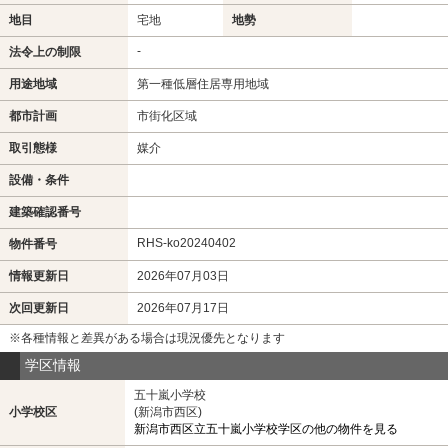
地目
宅地
地勢
-
法令上の制限
用途地域
第一種低層住居専用地域
都市計画
市街化区域
取引態様
媒介
設備・条件
建築確認番号
RHS-ko20240402
物件番号
情報更新日
2026年07月03日
次回更新日
2026年07月17日
※各種情報と差異がある場合は現況優先となります
学区情報
五十嵐小学校
小学校区
(新潟市西区)
新潟市西区立五十嵐小学校学区の他の物件を見る