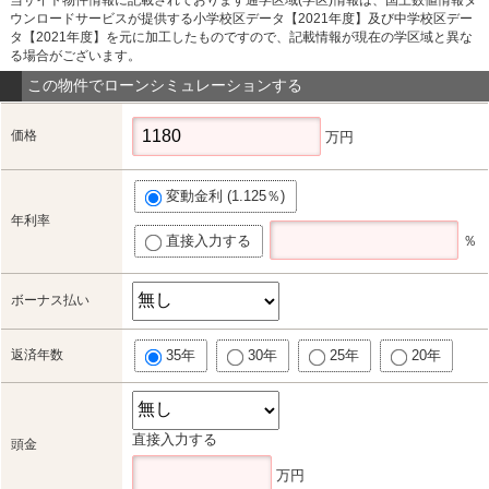
ウンロードサービスが提供する小学校区データ【2021年度】及び中学校区デー
タ【2021年度】を元に加工したものですので、記載情報が現在の学区域と異な
る場合がございます。
この物件でローンシミュレーションする
価格
万円
変動金利 (1.125％)
年利率
直接入力する
％
ボーナス払い
返済年数
35年
30年
25年
20年
直接入力する
頭金
万円