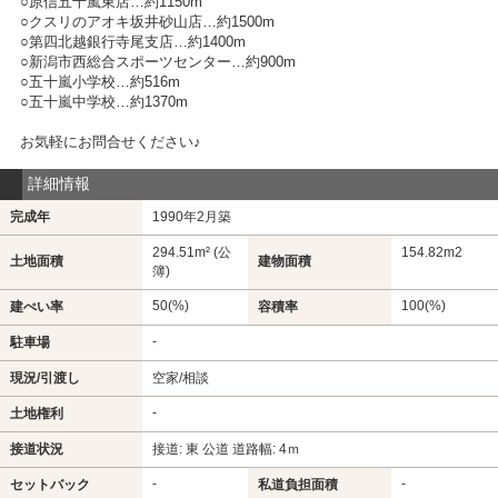
○原信五十嵐東店…約1150m
○クスリのアオキ坂井砂山店…約1500m
○第四北越銀行寺尾支店…約1400m
○新潟市西総合スポーツセンター…約900m
○五十嵐小学校…約516m
○五十嵐中学校…約1370m
お気軽にお問合せください♪
詳細情報
完成年
1990年2月築
294.51m² (公
154.82m
2
土地面積
建物面積
簿)
50(%)
100(%)
建ぺい率
容積率
-
駐車場
現況/引渡し
空家/相談
-
土地権利
接道状況
接道: 東 公道 道路幅: 4ｍ
-
-
セットバック
私道負担面積