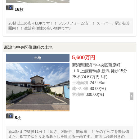
16
枚
20帖以上の広々LDKです！！ フルリフォーム済！！ スーパー、駅が徒歩
圏内！！ 生活利便性の高い物件です♪
新潟市中央区蒲原町の土地
5,600万円
土地
新潟県新潟市中央区蒲原町
ＪＲ上越新幹線 新潟 徒歩15分
75坪(74.67万円 /坪)
土地面積
247.93㎡
建ぺい率
80.00(%)
容積率
300.00(%)
8
枚
新潟駅まで徒歩11分！！広さ、利便性、開放感！！ そのすべてを兼ね備
えた、都市でゆとりある暮らしを叶える一画です。 前面は歩道付きの