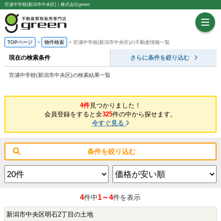
宮浦中学校(新潟市中央区)｜株式会社green
TOPページ
物件検索
宮浦中学校(新潟市中央区)の不動産情報一覧
現在の検索条件
さらに条件を絞り込む
宮浦中学校(新潟市中央区)の検索結果一覧
4件
見つかりました！
会員登録をすると全
325
件の中から探せます。
今すぐ見る
条件を絞り込む
4
1～4
件中
件を表示
新潟市中央区明石2丁目の土地