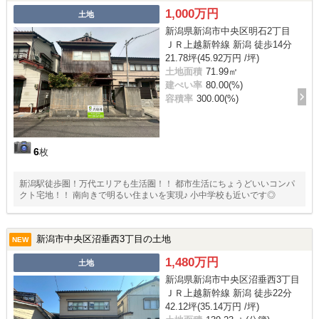
1,000万円
土地
新潟県新潟市中央区明石2丁目
ＪＲ上越新幹線 新潟 徒歩14分
21.78坪(45.92万円 /坪)
土地面積
71.99㎡
建ぺい率
80.00(%)
容積率
300.00(%)
6
枚
新潟駅徒歩圏！万代エリアも生活圏！！ 都市生活にちょうどいいコンパ
クト宅地！！ 南向きで明るい住まいを実現♪ 小中学校も近いです◎
新潟市中央区沼垂西3丁目の土地
NEW
1,480万円
土地
新潟県新潟市中央区沼垂西3丁目
ＪＲ上越新幹線 新潟 徒歩22分
42.12坪(35.14万円 /坪)