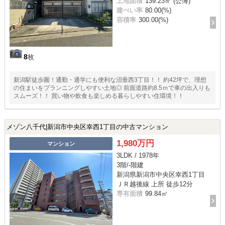
土地面積
139.23㎡ (公簿)
建ぺい率
80.00(%)
容積率
300.00(%)
8
枚
新潟駅徒歩圏！通勤・通学にも便利な沼垂西3丁目！！ 約42坪で、理想
の住まいをプランニングしやすい土地◎ 前面道路約8.5ｍで車の出入りも
スムーズ！！ 買い物や飲食も楽しめる暮らしやすい住環境！！
メゾン八千代|新潟市中央区幸西1丁目の中古マンション
1,980万円
マンション
3LDK / 1978年
3階/-階建
新潟県新潟市中央区幸西1丁目
ＪＲ越後線 上所 徒歩12分
専有面積
99.84㎡