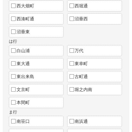
西大畑町
西堀通
西湊町通
沼垂西
沼垂東
は行
白山浦
万代
東大通
東幸町
東出来島
古町通
文京町
堀之内南
本間町
ま行
南笹口
南浜通