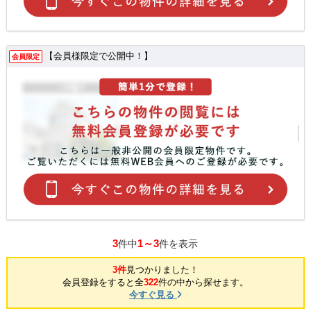
【会員様限定で公開中！】
会員限定
3
1～3
件中
件を表示
3件
見つかりました！
会員登録をすると全
322
件の中から探せます。
今すぐ見る