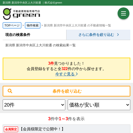
新潟県 新潟市中央区上大川前通 ｜株式会社green
TOPページ
物件検索
新潟県 新潟市中央区上大川前通 の不動産情報一覧
現在の検索条件
さらに条件を絞り込む
新潟県 新潟市中央区上大川前通 の検索結果一覧
3件
見つかりました！
会員登録をすると全
322
件の中から探せます。
今すぐ見る
条件を絞り込む
3
1～3
件中
件を表示
【会員様限定で公開中！】
会員限定