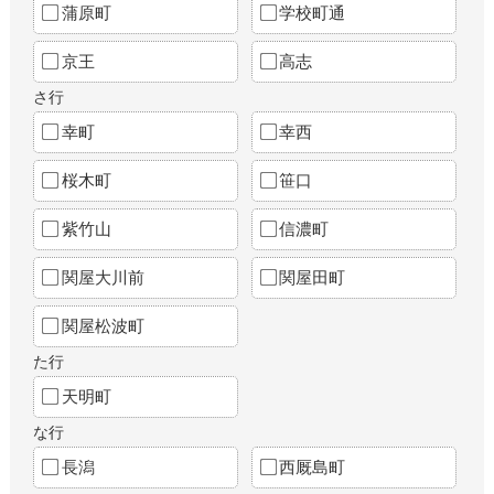
蒲原町
学校町通
京王
高志
さ行
幸町
幸西
桜木町
笹口
紫竹山
信濃町
関屋大川前
関屋田町
関屋松波町
た行
天明町
な行
長潟
西厩島町