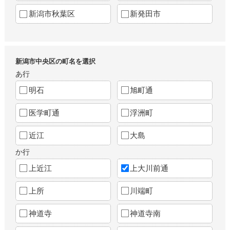
新潟市秋葉区
新発田市
新潟市中央区の町名を選択
あ行
明石
旭町通
医学町通
浮洲町
近江
大島
か行
上近江
上大川前通
上所
川端町
神道寺
神道寺南