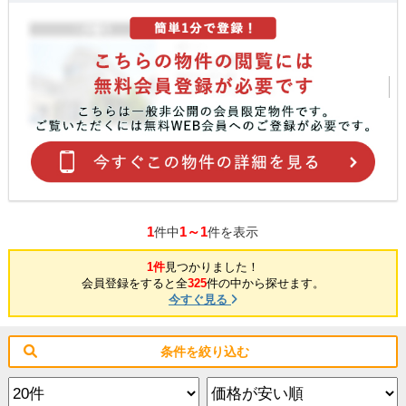
1
1～1
件中
件を表示
1件
見つかりました！
会員登録をすると全
325
件の中から探せます。
今すぐ見る
条件を絞り込む