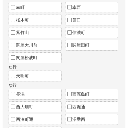
幸町
幸西
桜木町
笹口
紫竹山
信濃町
関屋大川前
関屋田町
関屋松波町
た行
天明町
な行
長潟
西厩島町
西大畑町
西堀通
西湊町通
沼垂西