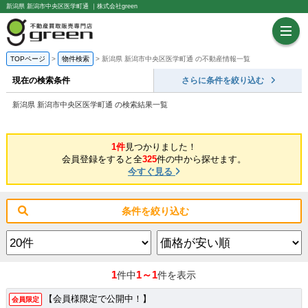
新潟県 新潟市中央区医学町通 ｜株式会社green
TOPページ
物件検索
新潟県 新潟市中央区医学町通 の不動産情報一覧
現在の検索条件
さらに条件を絞り込む
新潟県 新潟市中央区医学町通 の検索結果一覧
1件
見つかりました！
会員登録をすると全
325
件の中から探せます。
今すぐ見る
条件を絞り込む
1
1～1
件中
件を表示
【会員様限定で公開中！】
会員限定