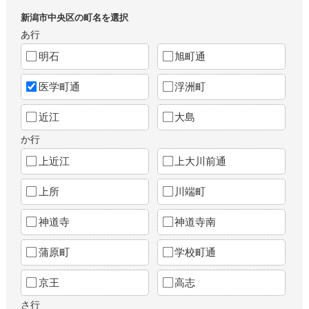
新潟市中央区の町名を選択
あ行
明石
旭町通
医学町通
浮洲町
近江
大島
か行
上近江
上大川前通
上所
川端町
神道寺
神道寺南
蒲原町
学校町通
京王
高志
さ行