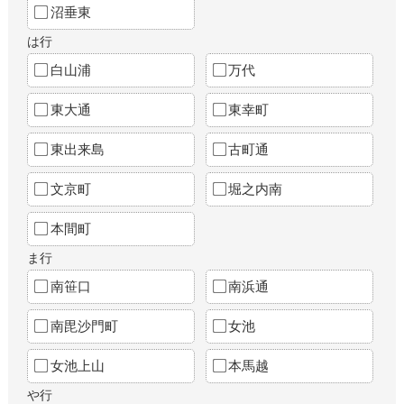
沼垂東
は行
白山浦
万代
東大通
東幸町
東出来島
古町通
文京町
堀之内南
本間町
ま行
南笹口
南浜通
南毘沙門町
女池
女池上山
本馬越
や行