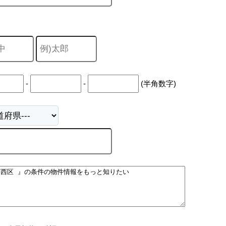
-
-
(半角数字)