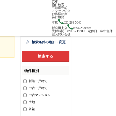
TOP
物件検索
不動産売却
スタッフ紹介
お客様の声
会社概要
本店
025-288-5545
新発田支店
0254-28-9909
受付時間 8:00～19:00 定休日 年中無休
お問い合せ
検索条件の追加・変更
物件種別
新築一戸建て
中古一戸建て
中古マンション
土地
収益