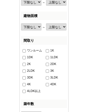
～
建物面積
～
間取り
ワンルーム
1K
1DK
1LDK
2K
2DK
2LDK
3K
3DK
3LDK
4K
4DK
4LDK以上
築年数