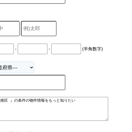
-
-
(半角数字)