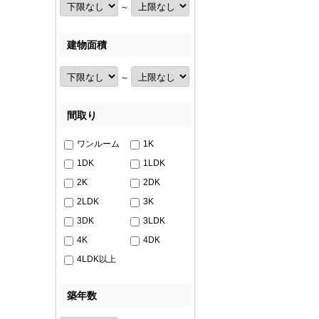
～
建物面積
～
間取り
ワンルーム
1K
1DK
1LDK
2K
2DK
2LDK
3K
3DK
3LDK
4K
4DK
4LDK以上
築年数