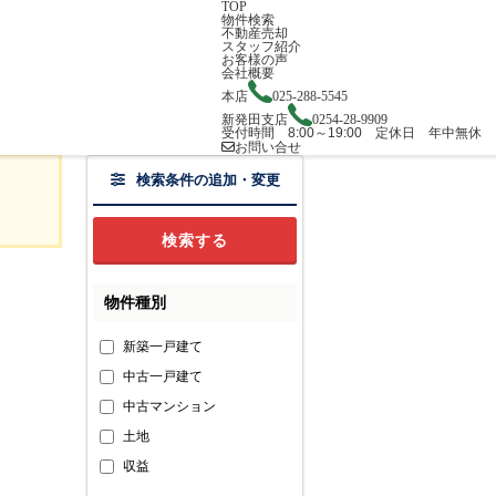
TOP
物件検索
不動産売却
スタッフ紹介
お客様の声
会社概要
本店
025-288-5545
新発田支店
0254-28-9909
受付時間 8:00～19:00 定休日 年中無休
お問い合せ
検索条件の追加・変更
物件種別
新築一戸建て
中古一戸建て
中古マンション
土地
収益