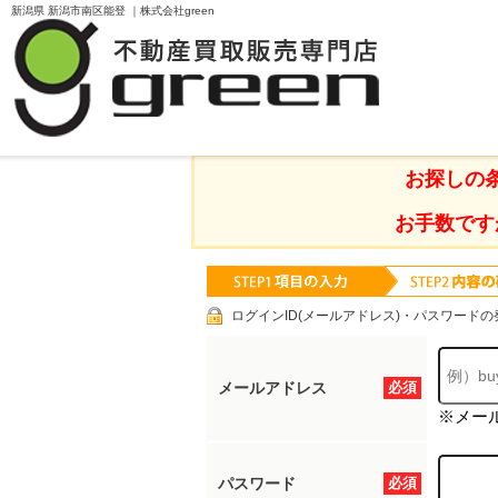
新潟県 新潟市南区能登 ｜株式会社green
TOPページ
物件検索
新潟県 新潟市南区能
お探しの
お手数です
ログインID(メールアドレス)・パスワードの
メールアドレス
必須
※メー
パスワード
必須