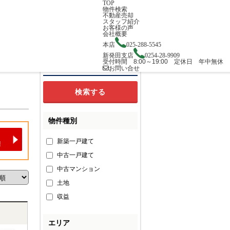
TOP
物件検索
不動産売却
スタッフ紹介
お客様の声
会社概要
本店
025-288-5545
新発田支店
0254-28-9909
受付時間 8:00～19:00 定休日 年中無休
検索条件の追加・変更
お問い合せ
物件種別
新築一戸建て
中古一戸建て
中古マンション
土地
収益
エリア