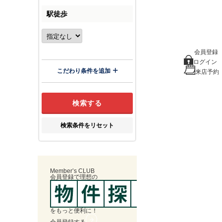
駅徒歩
会員登録
ログイン
こだわり条件を追加
来店予約
検索条件をリセット
Member’s CLUB
会員登録
で
理想
の
を
もっと便利に！