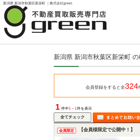
新潟県 新潟市秋葉区新栄町 ｜株式会社green
TOPページ
物件検索
新潟県 新潟市秋葉区
新潟県 新潟市秋葉区新栄町 
324
会員登録をすると全
1
件中
1～1
件を表示
【会員様限定で公開中！】
会員限定