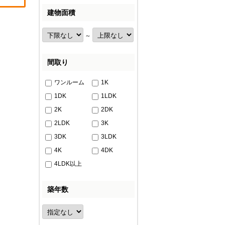
建物面積
～
間取り
ワンルーム
1K
1DK
1LDK
2K
2DK
2LDK
3K
3DK
3LDK
4K
4DK
4LDK以上
築年数