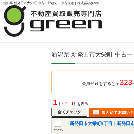
新潟県 新発田市大栄町 中古一戸建て・中古住宅｜株式会社green
TOPページ
物件検索
新潟県 新発田市大
新潟県 新発田市大栄町 中古
323
会員登録をすると全
1
件中
1～1
件を表示
新発田市大栄町5丁目｜新発田
check