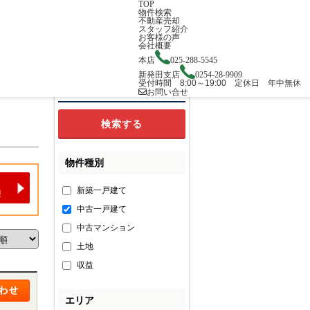
TOP
物件検索
不動産売却
スタッフ紹介
お客様の声
会社概要
本店
025-288-5545
新発田支店
0254-28-9909
受付時間 8:00～19:00 定休日 年中無休
検索条件の追加・変更
お問い合せ
物件種別
新築一戸建て
中古一戸建て
中古マンション
土地
収益
エリア