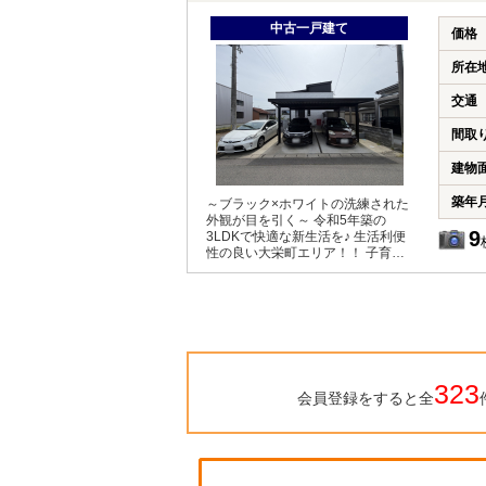
中古一戸建て
価格
所在
交通
間取
建物
築年
～ブラック×ホワイトの洗練された
外観が目を引く～ 令和5年築の
9
3LDKで快適な新生活を♪ 生活利便
性の良い大栄町エリア！！ 子育て
世帯にもおすすめです！！
323
会員登録をすると全