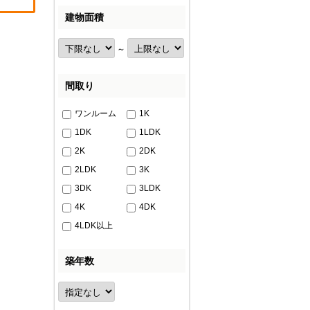
建物面積
～
間取り
ワンルーム
1K
1DK
1LDK
2K
2DK
2LDK
3K
3DK
3LDK
4K
4DK
4LDK以上
築年数