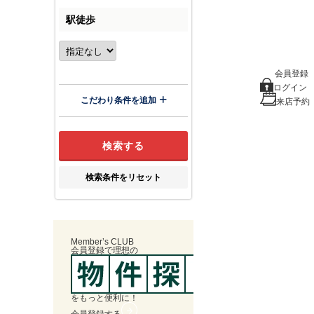
駅徒歩
会員登録
ログイン
こだわり条件を追加
来店予約
検索条件をリセット
Member’s CLUB
会員登録
で
理想
の
を
もっと便利に！