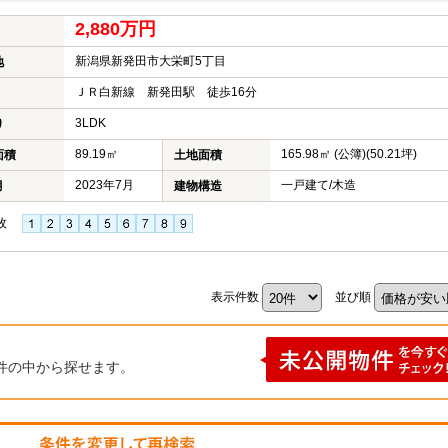
2,880万円
新潟県新発田市大栄町5丁目
地
ＪＲ白新線 新発田駅 徒歩16分
3LDK
り
89.19㎡
165.98㎡ (公簿)(50.21坪)
面積
土地面積
2023年7月
一戸建て/木造
月
建物構造
枚
表示件数
並び順
件の中から探せます。