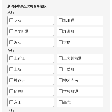
新潟市中央区の町名を選択
あ行
明石
旭町通
医学町通
浮洲町
近江
大島
か行
上近江
上大川前通
上所
川端町
神道寺
神道寺南
蒲原町
学校町通
京王
高志
さ行