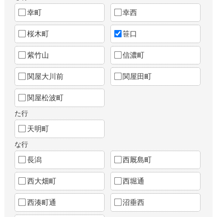
幸町
幸西
桜木町
笹口
紫竹山
信濃町
関屋大川前
関屋田町
関屋松波町
た行
天明町
な行
長潟
西厩島町
西大畑町
西堀通
西湊町通
沼垂西