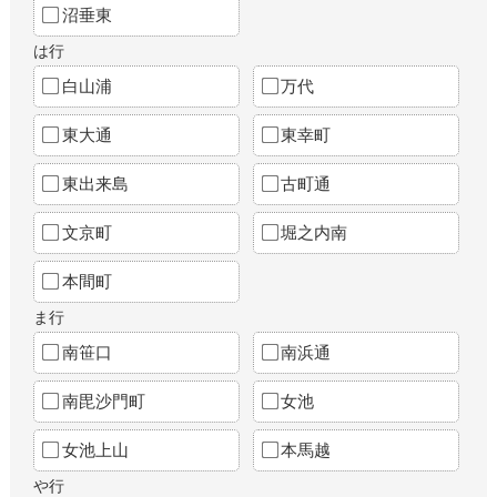
沼垂東
は行
白山浦
万代
東大通
東幸町
東出来島
古町通
文京町
堀之内南
本間町
ま行
南笹口
南浜通
南毘沙門町
女池
女池上山
本馬越
や行