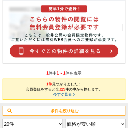
1
1～1
件中
件を表示
1件
見つかりました！
会員登録をすると全
325
件の中から探せます。
今すぐ見る
条件を絞り込む