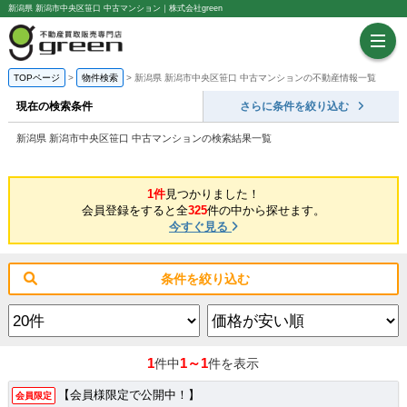
新潟県 新潟市中央区笹口 中古マンション｜株式会社green
TOPページ
物件検索
新潟県 新潟市中央区笹口 中古マンションの不動産情報一覧
現在の検索条件
さらに条件を絞り込む
新潟県 新潟市中央区笹口 中古マンションの検索結果一覧
1件
見つかりました！
会員登録をすると全
325
件の中から探せます。
今すぐ見る
条件を絞り込む
1
1～1
件中
件を表示
【会員様限定で公開中！】
会員限定