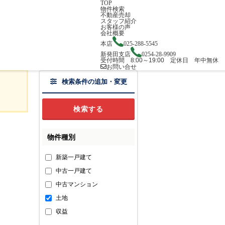
TOP
物件検索
不動産売却
スタッフ紹介
お客様の声
会社概要
本店
025-288-5545
新発田支店
0254-28-9909
受付時間 8:00～19:00 定休日 年中無休
お問い合せ
検索条件の追加・変更
物件種別
新築一戸建て
中古一戸建て
中古マンション
土地
収益