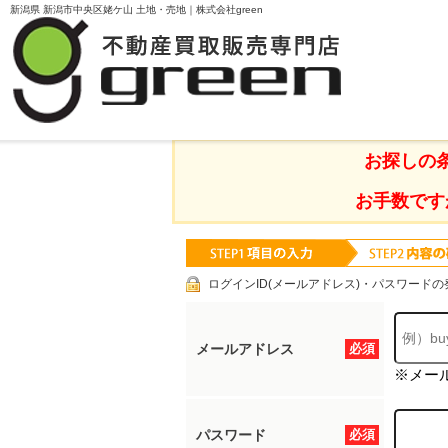
新潟県 新潟市中央区姥ケ山 土地・売地｜株式会社green
TOPページ
物件検索
新潟県 新潟市中央区
お探しの
お手数です
ログインID(メールアドレス)・パスワードの
メールアドレス
必須
※メー
パスワード
必須