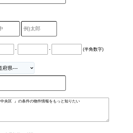
-
-
(半角数字)