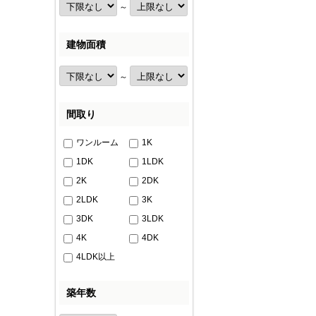
～
建物面積
～
間取り
ワンルーム
1K
1DK
1LDK
2K
2DK
2LDK
3K
3DK
3LDK
4K
4DK
4LDK以上
築年数