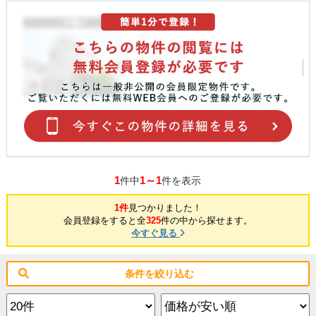
1
1～1
件中
件を表示
1件
見つかりました！
会員登録をすると全
325
件の中から探せます。
今すぐ見る
条件を絞り込む