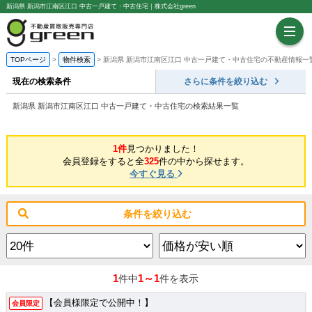
新潟県 新潟市江南区江口 中古一戸建て・中古住宅｜株式会社green
TOPページ
物件検索
新潟県 新潟市江南区江口 中古一戸建て・中古住宅の不動産情報一
現在の検索条件
さらに条件を絞り込む
新潟県 新潟市江南区江口 中古一戸建て・中古住宅の検索結果一覧
1件
見つかりました！
会員登録をすると全
325
件の中から探せます。
今すぐ見る
条件を絞り込む
1
1～1
件中
件を表示
【会員様限定で公開中！】
会員限定