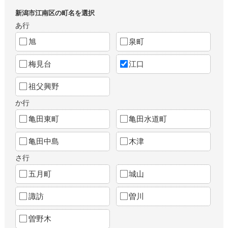
新潟市江南区の町名を選択
あ行
旭
泉町
梅見台
江口
祖父興野
か行
亀田東町
亀田水道町
亀田中島
木津
さ行
五月町
城山
諏訪
曽川
曽野木