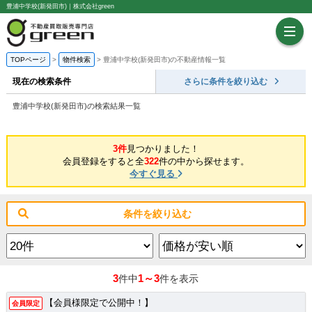
豊浦中学校(新発田市)｜株式会社green
TOPページ
物件検索
豊浦中学校(新発田市)の不動産情報一覧
現在の検索条件
さらに条件を絞り込む
豊浦中学校(新発田市)の検索結果一覧
3件
見つかりました！
会員登録をすると全
322
件の中から探せます。
今すぐ見る
条件を絞り込む
3
1～3
件中
件を表示
【会員様限定で公開中！】
会員限定