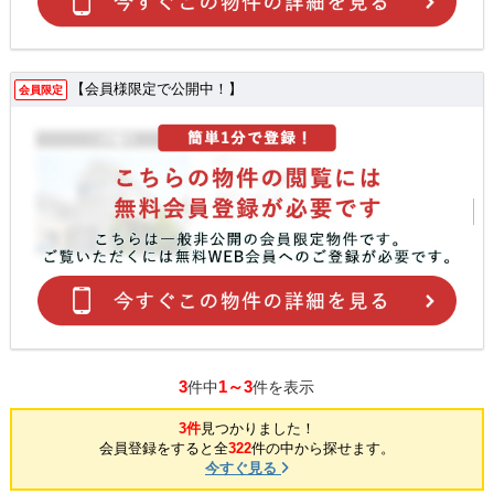
【会員様限定で公開中！】
会員限定
3
1～3
件中
件を表示
3件
見つかりました！
会員登録をすると全
322
件の中から探せます。
今すぐ見る