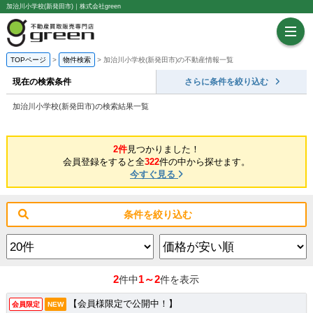
加治川小学校(新発田市)｜株式会社green
TOPページ
物件検索
加治川小学校(新発田市)の不動産情報一覧
現在の検索条件
さらに条件を絞り込む
加治川小学校(新発田市)の検索結果一覧
2件
見つかりました！
会員登録をすると全
322
件の中から探せます。
今すぐ見る
条件を絞り込む
2
1～2
件中
件を表示
【会員様限定で公開中！】
会員限定
NEW