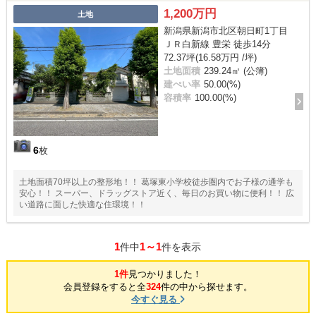
1,200万円
土地
新潟県新潟市北区朝日町1丁目
ＪＲ白新線 豊栄 徒歩14分
72.37坪(16.58万円 /坪)
土地面積
239.24㎡ (公簿)
建ぺい率
50.00(%)
容積率
100.00(%)
6
枚
土地面積70坪以上の整形地！！ 葛塚東小学校徒歩圏内でお子様の通学も
安心！！ スーパー、ドラッグストア近く、毎日のお買い物に便利！！ 広
い道路に面した快適な住環境！！
1
1～1
件中
件を表示
1件
見つかりました！
会員登録をすると全
324
件の中から探せます。
今すぐ見る