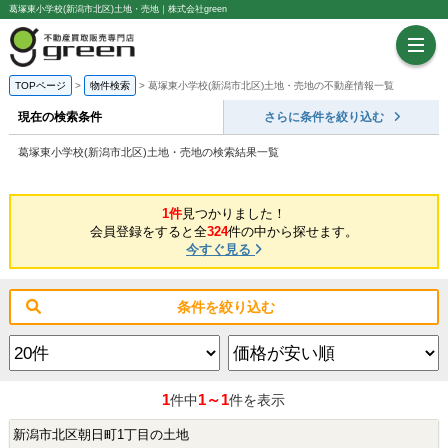
葛塚東小学校(新潟市北区)土地・売地｜株式会社green
TOPページ
物件検索
葛塚東小学校(新潟市北区)土地・売地の不動産情報一覧
現在の検索条件
さらに条件を絞り込む
葛塚東小学校(新潟市北区)土地・売地の検索結果一覧
1件
見つかりました！
会員登録をすると全
324
件の中から探せます。
今すぐ見る
条件を絞り込む
1
1～1
件中
件を表示
新潟市北区朝日町1丁目の土地