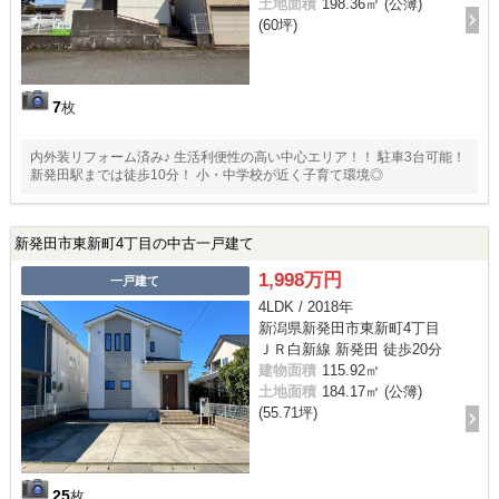
土地面積
198.36㎡ (公簿)
(60坪)
7
枚
内外装リフォーム済み♪ 生活利便性の高い中心エリア！！ 駐車3台可能！
新発田駅までは徒歩10分！ 小・中学校が近く子育て環境◎
新発田市東新町4丁目の中古一戸建て
1,998万円
一戸建て
4LDK / 2018年
新潟県新発田市東新町4丁目
ＪＲ白新線 新発田 徒歩20分
建物面積
115.92㎡
土地面積
184.17㎡ (公簿)
(55.71坪)
25
枚