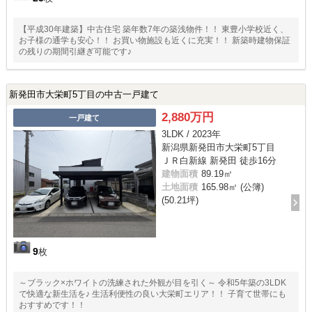
【平成30年建築】中古住宅 築年数7年の築浅物件！！ 東豊小学校近く、
お子様の通学も安心！！ お買い物施設も近くに充実！！ 新築時建物保証
の残りの期間引継ぎ可能です♪
新発田市大栄町5丁目の中古一戸建て
2,880万円
一戸建て
3LDK / 2023年
新潟県新発田市大栄町5丁目
ＪＲ白新線 新発田 徒歩16分
建物面積
89.19㎡
土地面積
165.98㎡ (公簿)
(50.21坪)
9
枚
～ブラック×ホワイトの洗練された外観が目を引く～ 令和5年築の3LDK
で快適な新生活を♪ 生活利便性の良い大栄町エリア！！ 子育て世帯にも
おすすめです！！