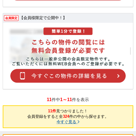
【会員様限定で公開中！】
会員限定
11
1～11
件中
件を表示
11件
見つかりました！
会員登録をすると全
324
件の中から探せます。
今すぐ見る