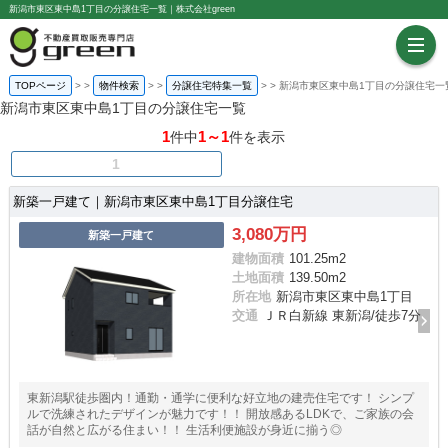
新潟市東区東中島1丁目の分譲住宅一覧｜株式会社green
TOPページ
>
物件検索
>
分譲住宅特集一覧
>
新潟市東区東中島1丁目の分譲住宅一
新潟市東区東中島1丁目の分譲住宅一覧
1
1～1
件中
件を表示
1
新築一戸建て｜新潟市東区東中島1丁目分譲住宅
3,080万円
新築一戸建て
建物面積
101.25m
2
土地面積
139.50m
2
所在地
新潟市東区東中島1丁目
交通
ＪＲ白新線 東新潟/徒歩7分
東新潟駅徒歩圏内！通勤・通学に便利な好立地の建売住宅です！ シンプ
ルで洗練されたデザインが魅力です！！ 開放感あるLDKで、ご家族の会
話が自然と広がる住まい！！ 生活利便施設が身近に揃う◎